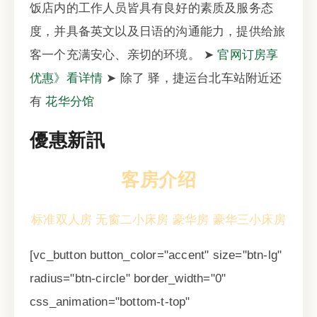
饭店内的工作人员皆具有良好的素质及服务态
度，并具备英文以及日语的沟通能力，提供给旅
客一个充满安心、亲切的环境。 ➤
官网订房享
优惠》看详情
➤ 除了 驿，捷运台北车站附近还
有
花华分馆
優惠新訊
客房介绍
标准双人房
无窗二小床房
豪华房
豪华三小床房
[vc_button button_color="accent" size="btn-lg"
radius="btn-circle" border_width="0"
css_animation="bottom-t-top"