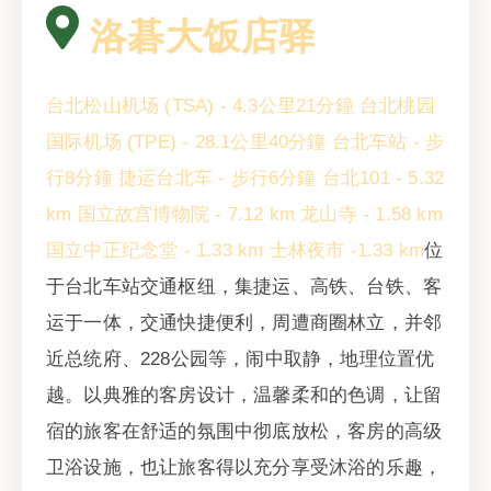
洛碁大饭店驿
台北松山机场 (TSA) - 4.3公里21分鐘
台北桃园
国际机场 (TPE) - 28.1公里40分鐘
台北车站 - 步
行8分鐘
捷运台北车 - 步行6分鐘
台北101 - 5.32
km
国立故宫博物院 - 7.12 km
龙山寺 - 1.58 km
国立中正纪念堂 - 1.33 km
士林夜市 -1.33 km
位
于台北车站交通枢纽，集捷运、高铁、台铁、客
运于一体，交通快捷便利，周遭商圈林立，并邻
近总统府、228公园等，闹中取静，地理位置优
越。以典雅的客房设计，温馨柔和的色调，让留
宿的旅客在舒适的氛围中彻底放松，客房的高级
卫浴设施，也让旅客得以充分享受沐浴的乐趣，