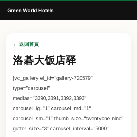
Green World Hotels
← 返回首頁
洛碁大饭店驿
[vc_gallery el_id="gallery-720579"
type="carousel"
medias="3390,3391,3392,3393"
carousel_lg="1" carousel_md="1"
carousel_sm="1" thumb_size="twentyone-nine"
gutter_size="3" carousel_interval="5000"