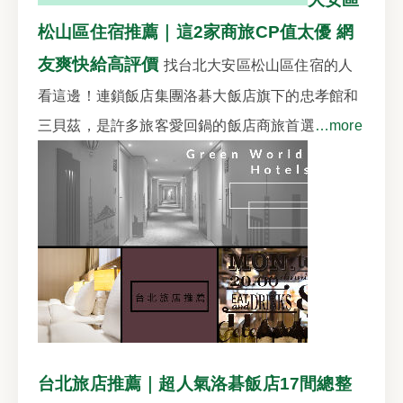
松山區住宿推薦｜這2家商旅CP值太優 網
友爽快給高評價
找台北大安區松山區住宿的人
看這邊！連鎖飯店集團洛碁大飯店旗下的忠孝館和
三貝茲，是許多旅客愛回鍋的飯店商旅首選
…more
台北旅店推薦｜超人氣洛碁飯店17間總整