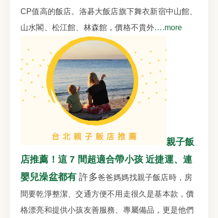
CP值高的飯店。洛碁大飯店旗下舞衣新宿中山館、
山水閣、松江館、林森館，價格不貴外
….more
親子飯
店推薦！這 7 間超適合帶小孩 近捷運、連
嬰兒澡盆都有
許多
爸爸媽媽找親子飯店時，房
間要乾淨整潔、交通方便不用走很久是基本款，價
格漂亮和提供小孩友善服務、專屬備品，更是他們